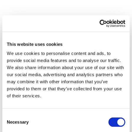
Dette betyr at prislisten er
differensiert som følger:
Elektroniske produkter der en komponent
This website uses cookies
inneholder 0,1 vektprosent eller mer av
We use cookies to personalise content and ads, to
stoffer fra kandidatlisten i “REACH-
provide social media features and to analyse our traffic.
forordningen” vil motta ordinær pris.
We also share information about your use of our site with
our social media, advertising and analytics partners who
For produkter som du allerede betaler full
may combine it with other information that you’ve
kjemikalieavgift for, betales en rabatt på 10
provided to them or that they’ve collected from your use
%, forutsatt at produktet ikke inneholder
of their services.
andre stoffer fra kandidatlisten.
Hvis du betaler full kjemikalieavgift for
produktet, og det også inneholder et
Consent
annet stoff fra kandidatlisten som ikke
Necessary
Selection
dekkes av kjemikalieavgiften, vil produktet