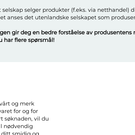
 selskap selger produkter (f.eks. via netthandel) di
fellet anses det utenlandske selskapet som produse
gen gir deg en bedre forståelse av produsentens r
u har flere spørsmål!
t vårt og merk
aret for og for
rt søknaden, vil du
ll nødvendig
ditt smidig og