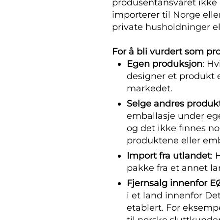
produsentansvaret ikke
importerer til Norge elle
private husholdninger ell
For å bli vurdert som pr
Egen produksjon
: Hv
designer et produkt 
markedet.
Selge andres produk
emballasje under eg
og det ikke finnes n
produktene eller emb
Import fra utlandet
: 
pakke fra et annet l
Fjernsalg innenfor E
i et land innenfor D
etablert. For eksempe