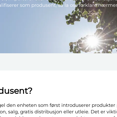
ifiserer som produsent, så la oss forklare nærmer
odusent?
el den enheten som først introduserer produkter
, salg, gratis distribusjon eller utleie. Det er vik