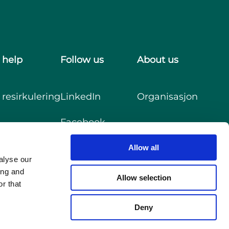
 help
Follow us
About us
resirkulering
LinkedIn
Organisasjon
Facebook
Youtube
Allow all
alyse our
ing and
Allow selection
r that
Deny