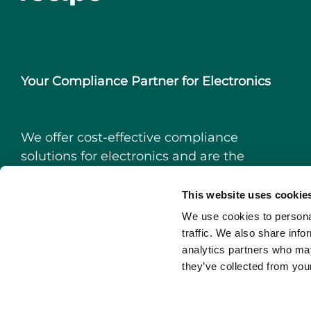
Your Compliance Partner for Electronics
We offer cost-effective compliance
solutions for electronics and are the
leading partner in the Nordics for
producer responsibility for electronics,
This website uses cookie
batteries, and packaging.
We use cookies to personal
traffic. We also share info
info@recipo.com
analytics partners who may
they’ve collected from your
+46 (0)8 519 483 86