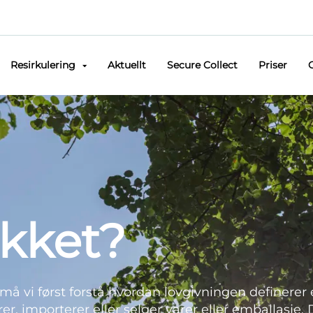
Resirkulering
Aktuellt
Secure Collect
Priser
kket?
må vi først forstå hvordan lovgivningen definerer
, importerer eller selger varer eller emballasje.