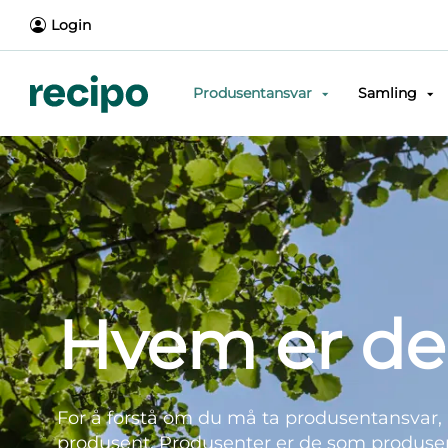
Login
Produsentansvar
Samling
Hvem er de
For å forstå om du må ta produsentansvar, 
produsent. Produsenter er de som produserer