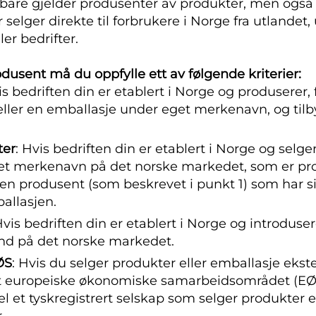
 bare gjelder produsenter av produkter, men ogs
r selger direkte til forbrukere i Norge fra utlande
er bedrifter.
odusent må du oppfylle ett av følgende kriterier:
is bedriften din er etablert i Norge og produserer, 
eller en emballasje under eget merkenavn, og tilb
ter
: Hvis bedriften din er etablert i Norge og selge
et merkenavn på det norske markedet, som er pro
oen produsent (som beskrevet i punkt 1) som har s
allasjen.
Hvis bedriften din er etablert i Norge og introduser
and på det norske markedet.
ØS
: Hvis du selger produkter eller emballasje ekste
et europeiske økonomiske samarbeidsområdet (EØS
l et tyskregistrert selskap som selger produkter e