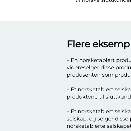
til norske sluttkunder
Flere eksempl
– En norsketablert produ
videreselger disse produk
produsenten som produ
– Et norsketablert selsk
produktene til sluttkund
– Et norsketablert selsk
selskap, og selger disse 
norsketablerte selskape