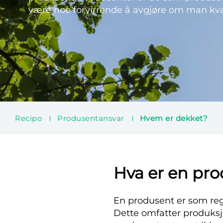
være noe forvirrende å avgjøre om man kval
Recipo
Produsentansvar
Hvem er dekket?
Hva er en pr
En produsent er som reg
Dette omfatter produksjon