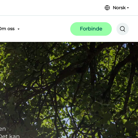
Norsk
Forbinde
Om oss
 en
 Det kan