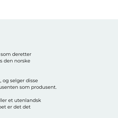
, som deretter
nes den norske
, og selger disse
odusenten som produsent.
ller et utenlandsk
oet er det det